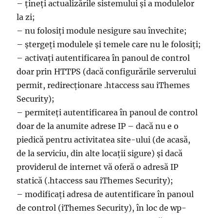
– țineți actualizările sistemului și a modulelor
la zi;
– nu folosiți module nesigure sau învechite;
– ștergeți modulele și temele care nu le folosiți;
– activați autentificarea în panoul de control
doar prin HTTPS (dacă configurările serverului
permit, redirecționare .htaccess sau iThemes
Security);
– permiteți autentificarea în panoul de control
doar de la anumite adrese IP – dacă nu e o
piedică pentru activitatea site-ului (de acasă,
de la serviciu, din alte locații sigure) și dacă
providerul de internet vă oferă o adresă IP
statică (.htaccess sau iThemes Security);
– modificați adresa de autentificare în panoul
de control (iThemes Security), în loc de wp-