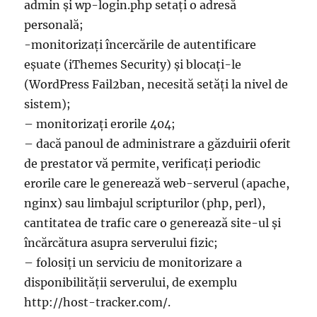
admin și wp-login.php setați o adresă
personală;
-monitorizați încercările de autentificare
eșuate (iThemes Security) și blocați-le
(WordPress Fail2ban, necesită setăți la nivel de
sistem);
– monitorizați erorile 404;
– dacă panoul de administrare a găzduirii oferit
de prestator vă permite, verificați periodic
erorile care le generează web-serverul (apache,
nginx) sau limbajul scripturilor (php, perl),
cantitatea de trafic care o generează site-ul și
încărcătura asupra serverului fizic;
– folosiți un serviciu de monitorizare a
disponibilității serverului, de exemplu
http://host-tracker.com/.