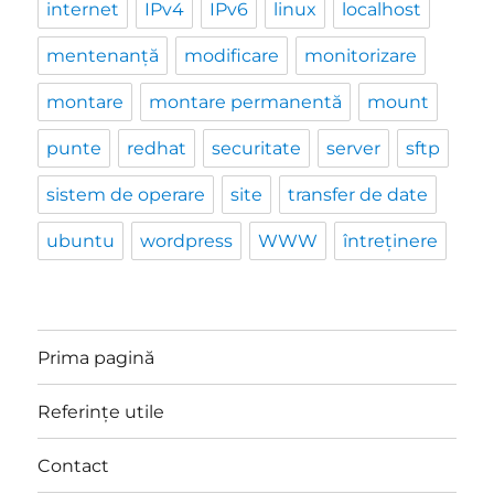
internet
IPv4
IPv6
linux
localhost
mentenanță
modificare
monitorizare
montare
montare permanentă
mount
punte
redhat
securitate
server
sftp
sistem de operare
site
transfer de date
ubuntu
wordpress
WWW
întreținere
Prima pagină
Referințe utile
Contact