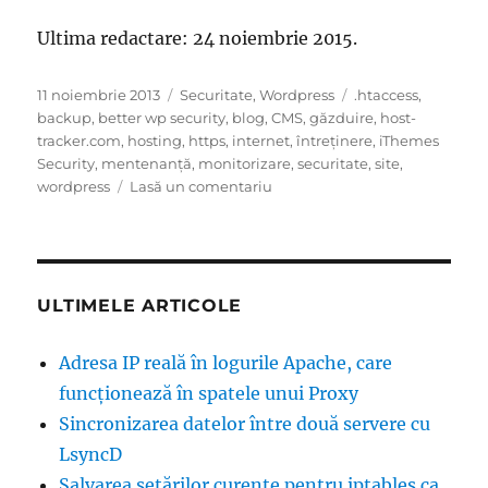
Ultima redactare: 24 noiembrie 2015.
Publicat
Categorii
Etichete
11 noiembrie 2013
Securitate
,
Wordpress
.htaccess
,
pe
backup
,
better wp security
,
blog
,
CMS
,
găzduire
,
host-
tracker.com
,
hosting
,
https
,
internet
,
întreținere
,
iThemes
Security
,
mentenanță
,
monitorizare
,
securitate
,
site
,
la
wordpress
Lasă un comentariu
Securizarea
unui
site
WordPress
ULTIMELE ARTICOLE
Adresa IP reală în logurile Apache, care
funcţionează în spatele unui Proxy
Sincronizarea datelor între două servere cu
LsyncD
Salvarea setărilor curente pentru iptables ca