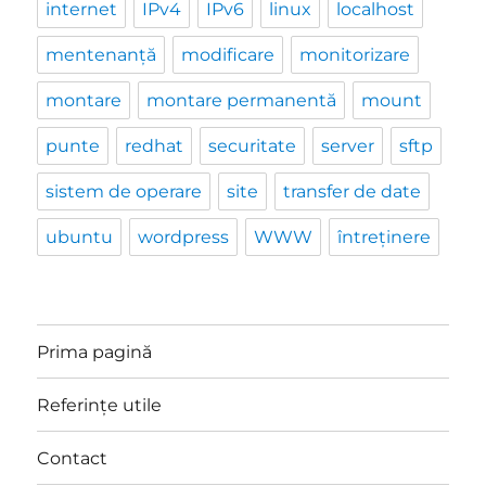
internet
IPv4
IPv6
linux
localhost
mentenanță
modificare
monitorizare
montare
montare permanentă
mount
punte
redhat
securitate
server
sftp
sistem de operare
site
transfer de date
ubuntu
wordpress
WWW
întreținere
Prima pagină
Referințe utile
Contact