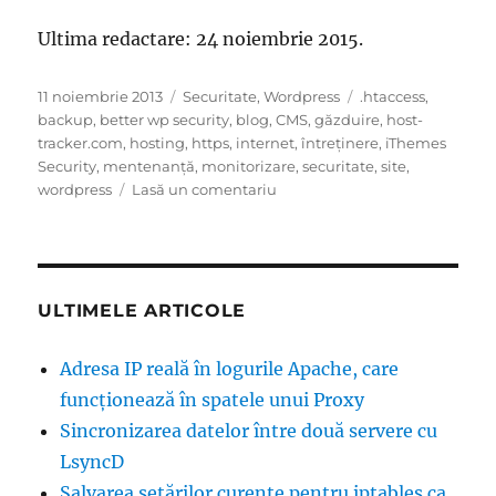
Ultima redactare: 24 noiembrie 2015.
Publicat
Categorii
Etichete
11 noiembrie 2013
Securitate
,
Wordpress
.htaccess
,
pe
backup
,
better wp security
,
blog
,
CMS
,
găzduire
,
host-
tracker.com
,
hosting
,
https
,
internet
,
întreținere
,
iThemes
Security
,
mentenanță
,
monitorizare
,
securitate
,
site
,
la
wordpress
Lasă un comentariu
Securizarea
unui
site
WordPress
ULTIMELE ARTICOLE
Adresa IP reală în logurile Apache, care
funcţionează în spatele unui Proxy
Sincronizarea datelor între două servere cu
LsyncD
Salvarea setărilor curente pentru iptables ca