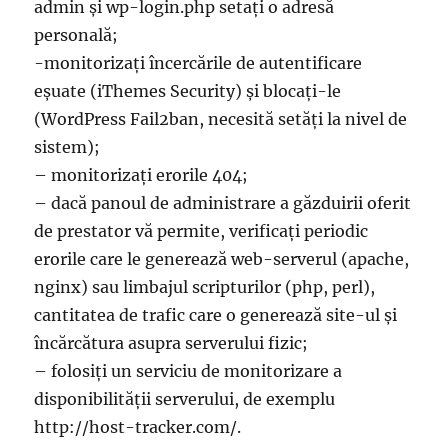
admin și wp-login.php setați o adresă
personală;
-monitorizați încercările de autentificare
eșuate (iThemes Security) și blocați-le
(WordPress Fail2ban, necesită setăți la nivel de
sistem);
– monitorizați erorile 404;
– dacă panoul de administrare a găzduirii oferit
de prestator vă permite, verificați periodic
erorile care le generează web-serverul (apache,
nginx) sau limbajul scripturilor (php, perl),
cantitatea de trafic care o generează site-ul și
încărcătura asupra serverului fizic;
– folosiți un serviciu de monitorizare a
disponibilității serverului, de exemplu
http://host-tracker.com/.