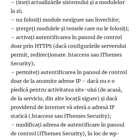
– țineți actualizările sistemului și a modulelor
la zi;
– nu folosiți module nesigure sau învechite;
– ștergeți modulele și temele care nu le folosiți;
– activați autentificarea în panoul de control
doar prin HTTPS (dacă configurările serverului
permit, redirecționare .htaccess sau iThemes
Security);
– permiteți autentificarea în panoul de control
doar de la anumite adrese IP – dacă nu e o
piedică pentru activitatea site-ului (de acasă,
de la serviciu, din alte locații sigure) și dacă
providerul de internet vă oferă o adresă IP
statică (.htaccess sau iThemes Security);
– modificați adresa de autentificare în panoul
de control (iThemes Security), în loc de wp-