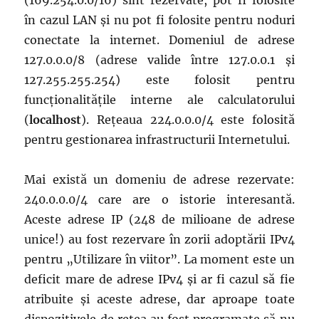
(169.254.0.0/16) sînt rezervate, pot fi folosite
în cazul LAN și nu pot fi folosite pentru noduri
conectate la internet. Domeniul de adrese
127.0.0.0/8 (adrese valide între 127.0.0.1 și
127.255.255.254) este folosit pentru
funcționalitățile interne ale calculatorului
(
localhost
). Rețeaua 224.0.0.0/4 este folosită
pentru gestionarea infrastructurii Internetului.
Mai există un domeniu de adrese rezervate:
240.0.0.0/4 care are o istorie interesantă.
Aceste adrese IP (248 de milioane de adrese
unice!) au fost rezervare în zorii adoptării IPv4
pentru „Utilizare în viitor”. La moment este un
deficit mare de adrese IPv4 și ar fi cazul să fie
atribuite și aceste adrese, dar aproape toate