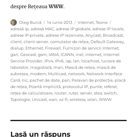
despre Rețeaua
WWW
.
Autor
Publicat
Categorii
Etichete
Oleg Burcă
14 iunie 2013
Internet
,
Teorie
pe
adresă ip
,
adresă MAC
,
adrese IP globale
,
adrese IP locale
,
adrese IP private
,
adrese IP rezervate
,
Anycast
,
Broadcast
,
client
,
client-server
,
comutator de rețea
,
Default Gateway
,
dialup
,
Ethernet
,
Firewall
,
Furnizori de servicii Internet
,
gan
,
Geocast
,
gsm
,
IANA
,
ICANN
,
inel
,
internet
,
Internet
Service Provider
,
IPv4
,
IPv6
,
isp
,
lan
,
localhost
,
lucrare de
laborator
,
magistrală
,
man
,
Mască de rețea
,
mască de
subrețea
,
modem
,
Multicast
,
network
,
Network Interface
Card
,
nic
,
pachet de date
,
pan
,
Paravan de protecție
,
placă
de rețea
,
Poartă implicită
,
protocolul IP
,
punte
,
referat
,
rețea de calculatoare
,
router
,
ruter
,
server
,
stea
,
switch
,
Topologie
,
Unicast
,
wan
,
wi-fi
,
wireless
,
wlan
,
WWW
Lasă un răspuns