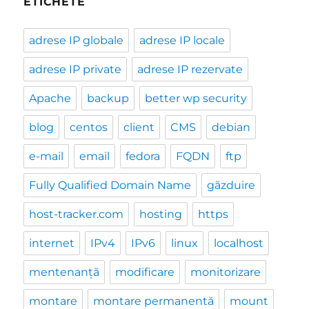
ETICHETE
adrese IP globale
adrese IP locale
adrese IP private
adrese IP rezervate
Apache
backup
better wp security
blog
centos
client
CMS
debian
e-mail
email
fedora
FQDN
ftp
Fully Qualified Domain Name
găzduire
host-tracker.com
hosting
https
internet
IPv4
IPv6
linux
localhost
mentenanță
modificare
monitorizare
montare
montare permanentă
mount