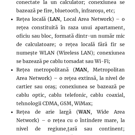
conectate la un calculator; conexiunea se
bazează pe fire, bluetooth, infraroșu, etc;
Rețea locală (
LAN
, Local Area Network) – o
rețea constituită în raza unui apartament,
oficiu sau bloc, formată dintr-un număr mic
de calculatoare; o rețea locală fără fir se
numește WLAN (Wireless LAN); conexiunea
se bazează pe cablu torsadat sau Wi-Fi;
Rețea metropolitană (
MAN
, Metropolitan
Area Network) – o rețea extinsă, la nivel de
cartier sau oraș; conexiunea se bazează pe
cablu optic, cablu telefonic, cablu coaxial,
tehnologii CDMA, GSM, WiMax;
Rețea de arie largă (
WAN
, Wide Area
Network) – o rețea cu o întindere mare, la
nivel de regiune,țară sau continent;