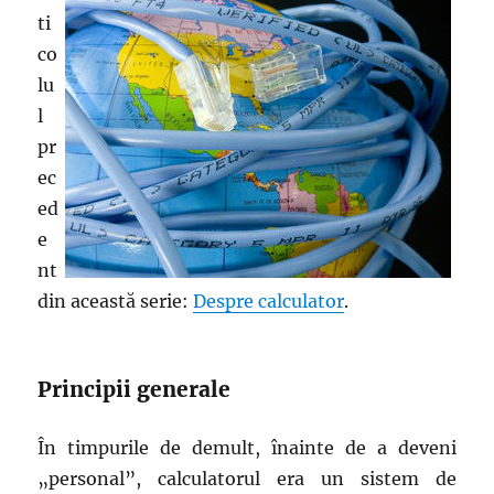
ti
co
lu
l
pr
ec
ed
e
nt
din această serie:
Despre calculator
.
Principii generale
În timpurile de demult, înainte de a deveni
„personal”, calculatorul era un sistem de