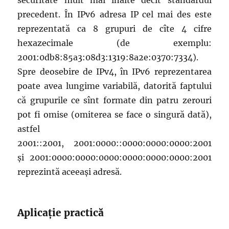
securitate mult mai înalte decît standardul
precedent. În IPv6 adresa IP cel mai des este
reprezentată ca 8 grupuri de cîte 4 cifre
hexazecimale (de exemplu:
2001:0db8:85a3:08d3:1319:8a2e:0370:7334).
Spre deosebire de IPv4, în IPv6 reprezentarea
poate avea lungime variabilă, datorită faptului
că grupurile ce sînt formate din patru zerouri
pot fi omise (omiterea se face o singură dată),
astfel
2001::2001, 2001:0000::0000:0000:0000:2001
și 2001:0000:0000:0000:0000:0000:0000:2001
reprezintă aceeași adresă.
Aplicație practică