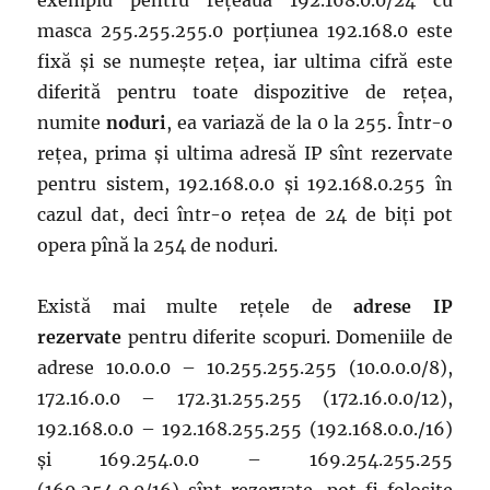
exemplu pentru rețeaua 192.168.0.0/24 cu
masca 255.255.255.0 porțiunea 192.168.0 este
fixă și se numește rețea, iar ultima cifră este
diferită pentru toate dispozitive de rețea,
numite
noduri
, ea variază de la 0 la 255. Într-o
rețea, prima și ultima adresă IP sînt rezervate
pentru sistem, 192.168.0.0 și 192.168.0.255 în
cazul dat, deci într-o rețea de 24 de biți pot
opera pînă la 254 de noduri.
Există mai multe rețele de
adrese IP
rezervate
pentru diferite scopuri. Domeniile de
adrese 10.0.0.0 – 10.255.255.255 (10.0.0.0/8),
172.16.0.0 – 172.31.255.255 (172.16.0.0/12),
192.168.0.0 – 192.168.255.255 (192.168.0.0./16)
și 169.254.0.0 – 169.254.255.255