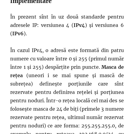
Implementare
În prezent sînt în uz două standarde pentru
adresele IP: versiunea 4 (
IPv4
) și versiunea 6
(
IPv6
).
În cazul IPv4, o adresă este formată din patru
numere cu valoare între 0 și 255 (primul număr
între 1 și 255) despărțite prin puncte.
Masca de
rețea
(uneori i se mai spune și mască de
subrețea) definește porțiunile care sînt
rezervate pentru definirea rețelei și porțiunea
pentru noduri. Într-o rețea locală cel mai des se
folosește masca de 24 de biți (primele 3 numere
rezervate pentru rețea, ultimul număr rezervat
pentru noduri) ce are forma: 255.255.255.0, de