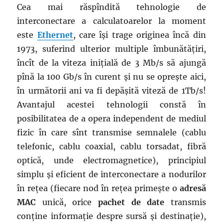
Cea mai răspîndită tehnologie de
interconectare a calculatoarelor la moment
este
Ethernet
, care își trage originea încă din
1973, suferind ulterior multiple îmbunătățiri,
încît de la viteza inițială de 3 Mb/s să ajungă
pînă la 100 Gb/s în curent și nu se oprește aici,
în următorii ani va fi depășită viteză de 1Tb/s!
Avantajul acestei tehnologii constă în
posibilitatea de a opera independent de mediul
fizic în care sînt transmise semnalele (cablu
telefonic, cablu coaxial, cablu torsadat, fibră
optică, unde electromagnetice), principiul
simplu și eficient de interconectare a nodurilor
în rețea (fiecare nod în rețea primește o
adresă
MAC
unică, orice
pachet de date
transmis
conține informație despre sursă și destinație),