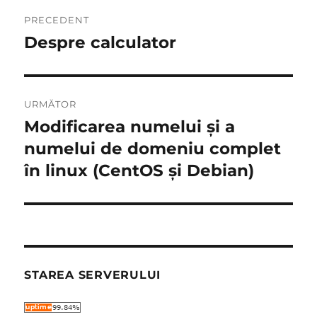
Navigare
PRECEDENT
în
Despre calculator
Articolul
anterior:
articole
URMĂTOR
Modificarea numelui și a
Articolul
următor:
numelui de domeniu complet
în linux (CentOS și Debian)
STAREA SERVERULUI