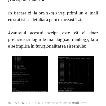
În fiecare zi, la ora 23:59 veți primi un e-mail
cu statistica detaliată pentru această zi.
Avantajul acestui script este că el doar
prelucrează logurile mail.log(sau maillog), fără
a se implica în funcționalitatea sistemului.
Publicat
Categorii
Etichete
15 iunie 2014
Linux
centos
,
debian
,
e-mail
,
email
,