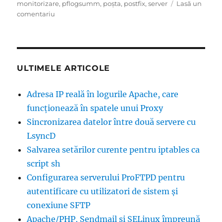
pe
monitorizare
,
pflogsumm
,
poșta
,
postfix
,
server
Lasă un
la
comentariu
Rapoarte
zilnice
despre
activitatea
postfix
ULTIMELE ARTICOLE
Adresa IP reală în logurile Apache, care
funcţionează în spatele unui Proxy
Sincronizarea datelor între două servere cu
LsyncD
Salvarea setărilor curente pentru iptables ca
script sh
Configurarea serverului ProFTPD pentru
autentificare cu utilizatori de sistem şi
conexiune SFTP
Apache/PHP, Sendmail și SELinux împreună