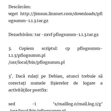
Descărcăm:
wget http://jimsun.linxnet.com/downloads/pfl
ogsumm-1.1.3.tar.gz
Dezarhivăm: tar -zxvf pflogsumm-1.1.3.tar.gz
3. Copiem scriptul: cp pflogsumm-
1.1.3/pflogsumm.pl
/usr/local/bin/pflogsumm.pl
3′. Dacă rulați pe Debian, atunci trebuie să
corectați numele fișierelor de logare a
activităților postfix:
sed -i ‘s/maillog.0/mail.log.1/g’
/usr/local/bin/pflogsumm.pl