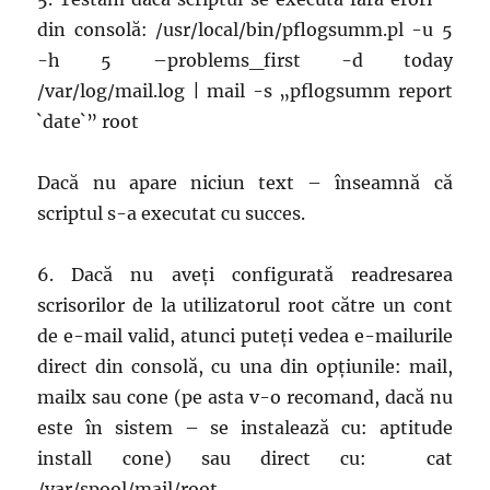
din consolă: /usr/local/bin/pflogsumm.pl -u 5
-h 5 –problems_first -d today
/var/log/mail.log | mail -s „pflogsumm report
`date`” root
Dacă nu apare niciun text – înseamnă că
scriptul s-a executat cu succes.
6. Dacă nu aveți configurată readresarea
scrisorilor de la utilizatorul root către un cont
de e-mail valid, atunci puteți vedea e-mailurile
direct din consolă, cu una din opțiunile: mail,
mailx sau cone (pe asta v-o recomand, dacă nu
este în sistem – se instalează cu: aptitude
install cone) sau direct cu: cat
/var/spool/mail/root