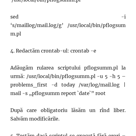
sed -i
‘s/maillog/mail.log/g’ /usr/local/bin/pflogsum
m.pl
4. Redactăm crontab-ul: crontab -e
Adăugăm rularea scriptului pflogsumm.pl la
urmă: /usr/local/bin/pflogsumm.pl -u 5 -h 5 –
problems_first -d today /var/log/mail.log |
mail -s „pflogsumm report `date`” root
După care obligatoriu lăsăm un rînd liber.
Salvăm modificările.
5. Testăm dacă scriptul se execută fără erori –