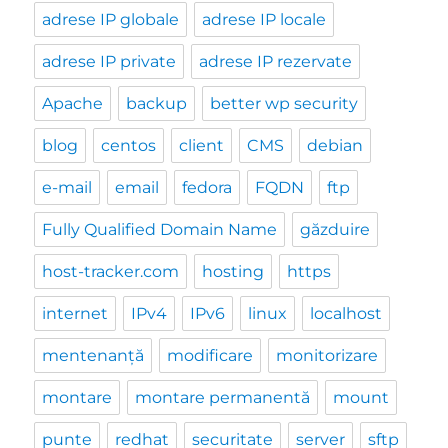
adrese IP globale
adrese IP locale
adrese IP private
adrese IP rezervate
Apache
backup
better wp security
blog
centos
client
CMS
debian
e-mail
email
fedora
FQDN
ftp
Fully Qualified Domain Name
găzduire
host-tracker.com
hosting
https
internet
IPv4
IPv6
linux
localhost
mentenanță
modificare
monitorizare
montare
montare permanentă
mount
punte
redhat
securitate
server
sftp